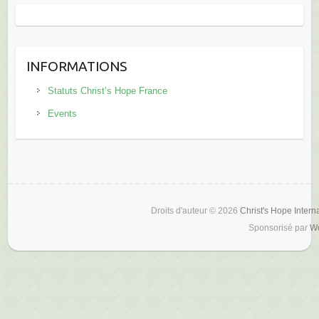
INFORMATIONS
Statuts Christ’s Hope France
Events
Droits d'auteur © 2026
Christ's Hope Intern
Sponsorisé par
W