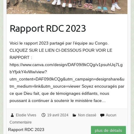
Rapport RDC 2023
Voici le rapport 2023 partagé par l’équipe au Congo.
CLIQUEZ SUR LE LIEN CI-DESSOUS POUR VOIR LE
RAPPORT :
https://www.canva.com/design/DAF09i9kCQg/v1psuhUq7Lg
bYfjxkY4vWw/view?
utm_content=DAF09i9kCQg&utm_campaign=designshare&u
tm_medium=link&utm_source=viewer Soyez encouragés par
ce que Dieu fait, que de témoignages édifiants, nous
poussant à continuer à soutenir le ministère face…
Elodie Vives
19 avril 2024
Non classé
Aucun
Commentaire
Rapport RDC 2023
plus de détails