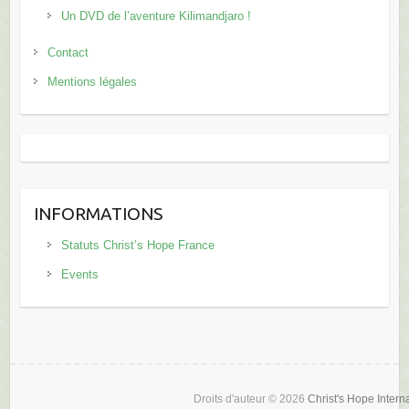
Contact
Mentions légales
INFORMATIONS
Statuts Christ’s Hope France
Events
Droits d'auteur © 2026
Christ's Hope Intern
Sponsorisé par
W