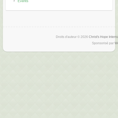
Events
Droits d'auteur © 2026
Christ's Hope Intern
Sponsorisé par
W