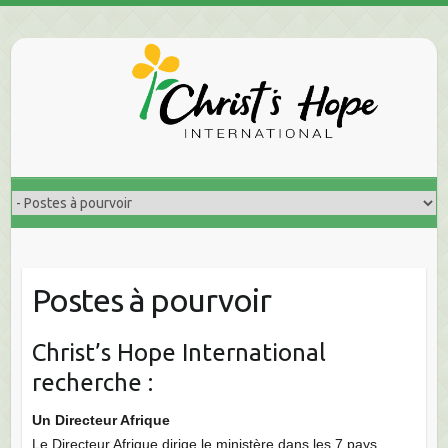
Skip
to
content
Postes à pourvoir
Christ’s Hope International
recherche :
Un Directeur Afrique
Le Directeur Afrique dirige le ministère dans les 7 pays