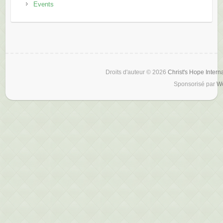
Events
Droits d'auteur © 2026
Christ's Hope Intern
Sponsorisé par
W