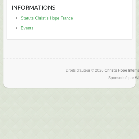
INFORMATIONS
Statuts Christ’s Hope France
Events
Droits d'auteur © 2026
Christ's Hope Intern
Sponsorisé par
W