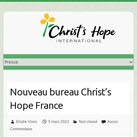
Skip
to
content
Nouveau bureau Christ’s
Hope France
Elodie Vives
5 mars 2022
Non classé
Aucun
Commentaire