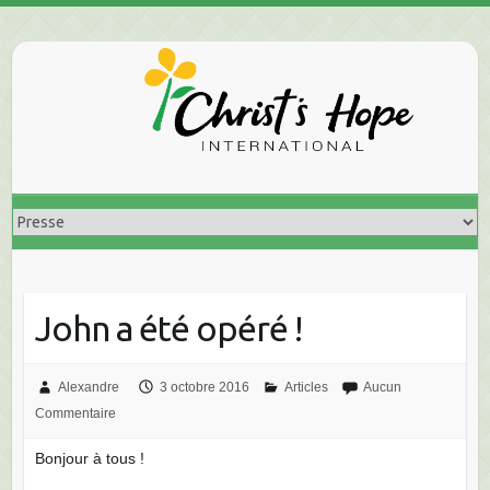
Skip
to
content
John a été opéré !
Alexandre
3 octobre 2016
Articles
Aucun
Commentaire
Bonjour à tous !