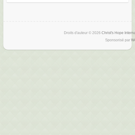
Droits d'auteur © 2026
Christ's Hope Intern
Sponsorisé par
W