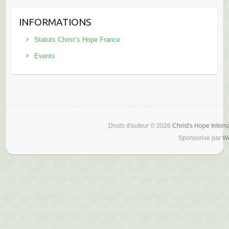
INFORMATIONS
Statuts Christ’s Hope France
Events
Droits d'auteur © 2026
Christ's Hope Intern
Sponsorisé par
W