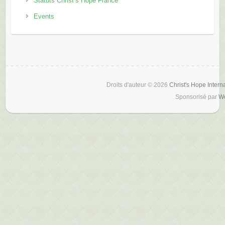
Statuts Christ’s Hope France
Events
Droits d'auteur © 2026
Christ's Hope Intern
Sponsorisé par
W