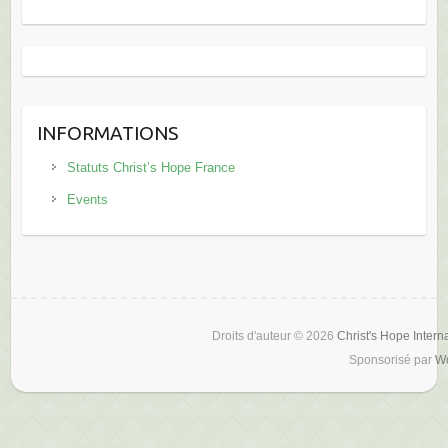
INFORMATIONS
Statuts Christ’s Hope France
Events
Droits d'auteur © 2026
Christ's Hope Intern
Sponsorisé par
W