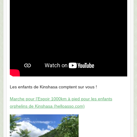
Les enfants de Kinshasa comptent sur vous !
Marche pour l’Espoir 1000km à pied pour les enfants
orphelins de Kinshasa (helloasso.com)