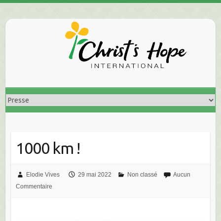
Skip
to
content
1000 km !
Elodie Vives
29 mai 2022
Non classé
Aucun
Commentaire