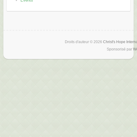
Events
Droits d'auteur © 2026
Christ's Hope Intern
Sponsorisé par
W